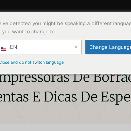
've detected you might be speaking a different langua
oduto
Solução
Sobre Nós
Contat
 you want to change to:
EN
Change Languag
Close and do not switch language
pressoras De Borra
ntas E Dicas De Espec