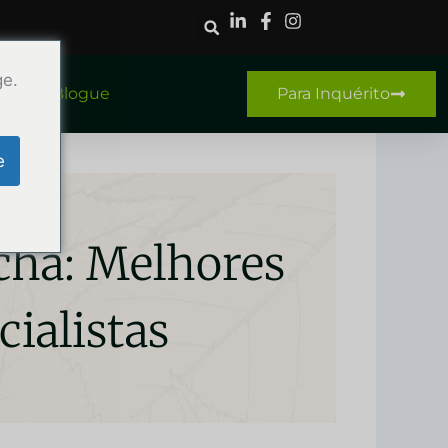
ge.
o
Blogue
Para Inquérito
e
cha: Melhores
ialistas