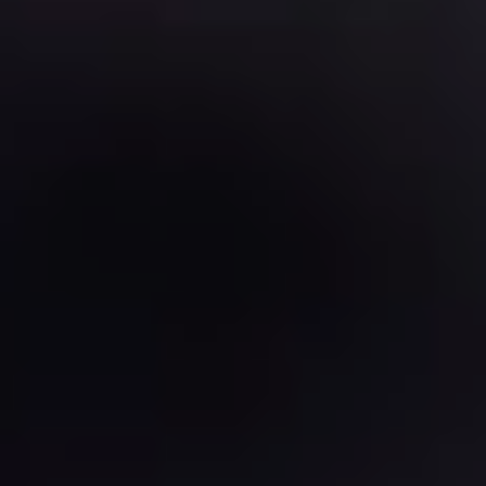
cia,
mais
s
ma
Saber
ada
ol
mais
tur
stis
Saber
mis
pla
.
es
a
ado
cor
tint
ong
ua.
prol
de
f,
ág
nto
nca
puf
de
me
bra
ol
se
na
ol
stis
aze
ba
stis
pla
arm
a à
pla
a
ao
tint
a
tint
ido
da
tint
de,
dev
,
da
z
cer
nto
nsi
ure
cie
end
me
de
ma
ou
gra
alta
e a
cer
san
de
et
ure
xo
ol
ats
end
bai
stis