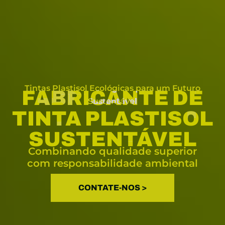
Tintas Plastisol Ecológicas para um Futuro
FABRICANTE DE
Sustentável
TINTA PLASTISOL
SUSTENTÁVEL
Combinando qualidade superior
com responsabilidade ambiental
CONTATE-NOS >