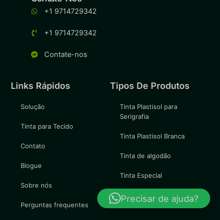
+1 9714729342
+1 9714729342
Contate-nos
Links Rápidos
Tipos De Produtos
Solução
Tinta Plastisol para
Serigrafia
Tinta para Tecido
Tinta Plastisol Branca
Contato
Tinta de algodão
Blogue
Tinta Especial
Sobre nós
Tinta de serigrafia
Precisar de ajuda?
Perguntas frequentes
dourada