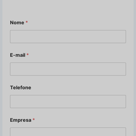
Nome
*
E-mail
*
Telefone
N
Empresa
*
o
m
e