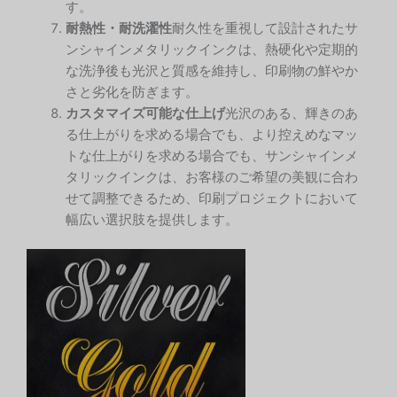
す。
耐熱性・耐洗濯性
耐久性を重視して設計されたサ
ンシャインメタリックインクは、熱硬化や定期的
な洗浄後も光沢と質感を維持し、印刷物の鮮やか
さと劣化を防ぎます。
カスタマイズ可能な仕上げ
光沢のある、輝きのあ
る仕上がりを求める場合でも、より控えめなマッ
トな仕上がりを求める場合でも、サンシャインメ
タリックインクは、お客様のご希望の美観に合わ
せて調整できるため、印刷プロジェクトにおいて
幅広い選択肢を提供します。