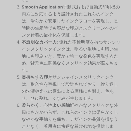
Smooth Application
手動式および自動式印刷機の
両方に対応するよう設計されたこれらのインク
は、滑らかで安定したインクフローを実現し、長
時間の生産時でも容易な印刷とスクリーンへのイ
ンク付着の最小化を保証します。
不透明なカバー力
: 優れた不透明度を持つサンシャ
インメタリックインクは、明るい生地にも暗い生
地にも印刷でき、豊かで均一な発色を実現するた
め、背景色に関係なくメタリック効果が際立ちま
す。
長持ちする輝き
サンシャインメタリックインク
は、耐久性を重視して設計されており、繰り返し
の洗濯や光への露出による摩耗にも耐え、色あ
せ、ひび割れ、くすみが生じません。
柔らかく、心地よい感触
鮮やかなメタリックな外
観にもかかわらず、これらのインクは柔らかくし
なやかな手触りを保ち、デザインの品質を損なう
ことなく、着用者に快適な着け心地を提供しま