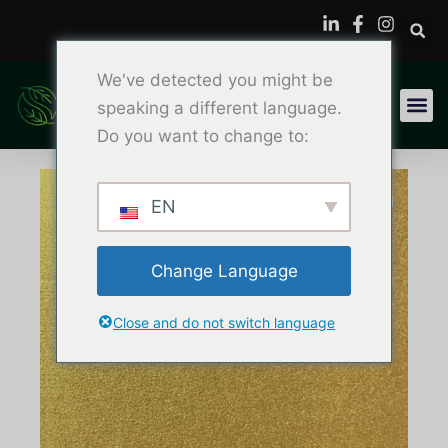
内
容
を
We've detected you might be
ス
キ
speaking a different language.
ッ
Do you want to change to:
プ
EN
Change Language
Close and do not switch language