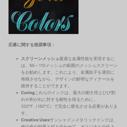
応募に関する推奨事項：
スクリーンメッシュ
最適な金属性能を実現するに
は、86～110メッシュの範囲のメッシュスクリーン
をお勧めします。これにより、金属粒子を適切に
堆積させながら、デザインの鮮明なディテールを
維持することができます。
Curing
これらのインクは、最大の耐久性とひび割
れや剥がれに対する耐性を得るために、
320°F（160°C）で完全に硬化させる必要がありま
す。
Creative Uses
サンシャインメタリックインクは、
他の色や効果と組み合わせて、オリジナルの仕上