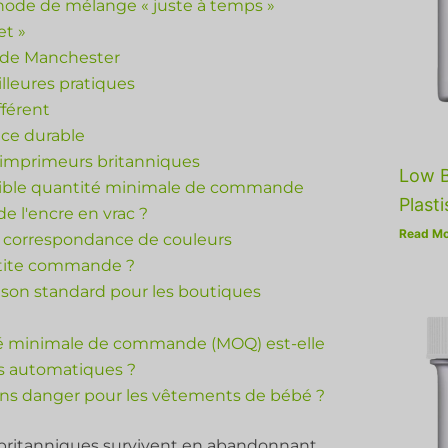
thode de mélange « juste à temps »
et »
o de Manchester
lleures pratiques
férent
nce durable
 imprimeurs britanniques
Low B
à faible quantité minimale de commande
Plasti
e l'encre en vrac ?
Read Mo
ne correspondance de couleurs
etite commande ?
raison standard pour les boutiques
ité minimale de commande (MOQ) est-elle
es automatiques ?
sans danger pour les vêtements de bébé ?
s britanniques survivent en abandonnant