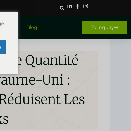
ge.
ntact
Blog
To Inquiry
e
ible Quantité
aume-Uni :
Réduisent Les
ks