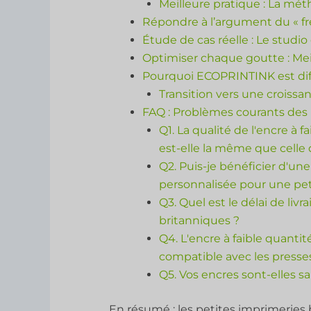
Meilleure pratique : La mé
Répondre à l’argument du « fr
Étude de cas réelle : Le studi
Optimiser chaque goutte : Mei
Pourquoi ECOPRINTINK est dif
Transition vers une croissa
FAQ : Problèmes courants des
Q1. La qualité de l'encre 
est-elle la même que celle d
Q2. Puis-je bénéficier d'u
personnalisée pour une p
Q3. Quel est le délai de liv
britanniques ?
Q4. L'encre à faible quant
compatible avec les press
Q5. Vos encres sont-elles 
En résumé : les petites imprimerie