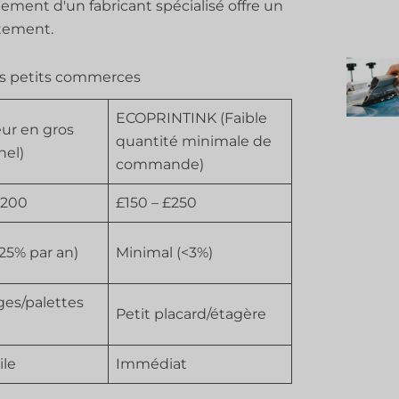
ement d'un fabricant spécialisé offre un
êtement.
des petits commerces
ECOPRINTINK (Faible
ur en gros
quantité minimale de
nel)
commande)
,200
£150 – £250
-25% par an)
Minimal (<3%)
es/palettes
Petit placard/étagère
ile
Immédiat