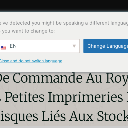
've detected you might be speaking a different langua
Product
Solution
About Us
Co
 you want to change to:
EN
Change Languag
D'encre Plastisol À Fa
Close and do not switch language
De Commande Au Roy
Petites Imprimeries 
isques Liés Aux Stoc