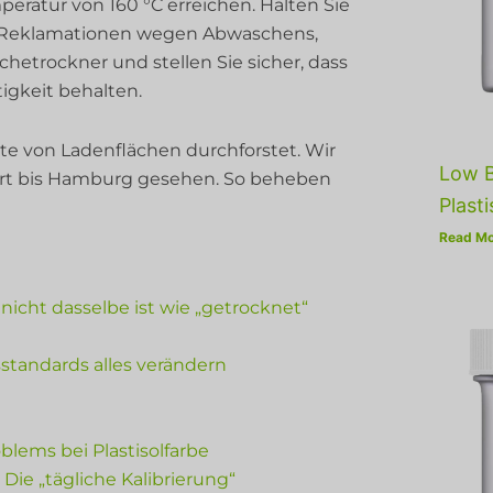
ratur von 160 °C erreichen. Halten Sie
e Reklamationen wegen Abwaschens,
etrockner und stellen Sie sicher, dass
igkeit behalten.
e von Ladenflächen durchforstet. Wir
Low B
art bis Hamburg gesehen. So beheben
Plasti
Read Mo
icht dasselbe ist wie „getrocknet“
tandards alles verändern
lems bei Plastisolfarbe
ie „tägliche Kalibrierung“