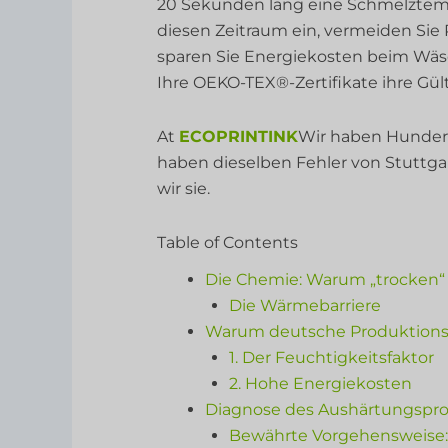
20 Sekunden lang eine Schmelztempe
diesen Zeitraum ein, vermeiden Si
sparen Sie Energiekosten beim Wäsch
Ihre OEKO-TEX®-Zertifikate ihre Gült
At
ECOPRINTINK
Wir haben Hundert
haben dieselben Fehler von Stuttg
wir sie.
Table of Contents
Die Chemie: Warum „trocken“ n
Die Wärmebarriere
Warum deutsche Produktionss
1. Der Feuchtigkeitsfaktor
2. Hohe Energiekosten
Diagnose des Aushärtungsprob
Bewährte Vorgehensweise: D