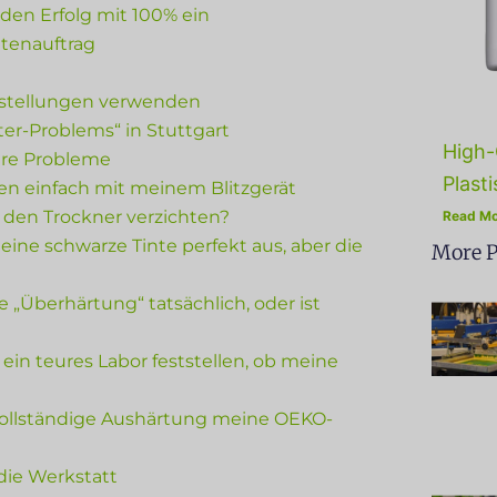
r den Erfolg mit 100% ein
intenauftrag
instellungen verwenden
ter-Problems“ in Stuttgart
High-
hre Probleme
Plasti
en einfach mit meinem Blitzgerät
f den Trockner verzichten?
Read Mo
ine schwarze Tinte perfekt aus, aber die
More P
e „Überhärtung“ tatsächlich, oder ist
ein teures Labor feststellen, ob meine
nvollständige Aushärtung meine OEKO-
die Werkstatt