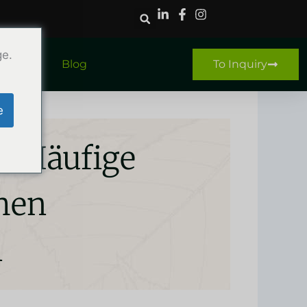
ge.
ntact
Blog
To Inquiry
e
s? Häufige
hen
n