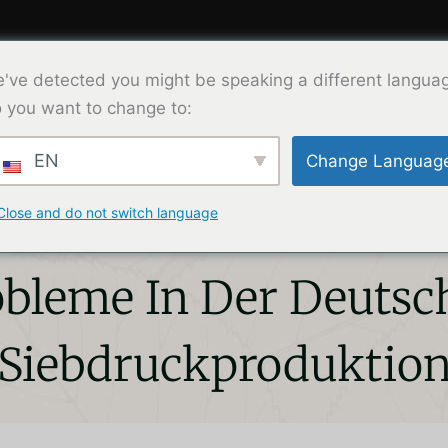
've detected you might be speaking a different langua
Product
Solution
About Us
Co
 you want to change to:
EN
Change Languag
farbe Härtet Nicht Au
Close and do not switch language
obleme In Der Deutsc
Siebdruckproduktio