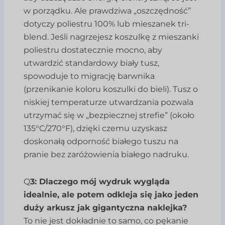
w porządku. Ale prawdziwa „oszczędność”
dotyczy poliestru 100% lub mieszanek tri-
blend. Jeśli nagrzejesz koszulkę z mieszanki
poliestru dostatecznie mocno, aby
utwardzić standardowy biały tusz,
spowoduje to migrację barwnika
(przenikanie koloru koszulki do bieli). Tusz o
niskiej temperaturze utwardzania pozwala
utrzymać się w „bezpiecznej strefie” (około
135°C/270°F), dzięki czemu uzyskasz
doskonałą odporność białego tuszu na
pranie bez zaróżowienia białego nadruku.
Q
3: Dlaczego mój wydruk wygląda
idealnie, ale potem odkleja się jako jeden
duży arkusz jak gigantyczna naklejka?
To nie jest dokładnie to samo, co pękanie