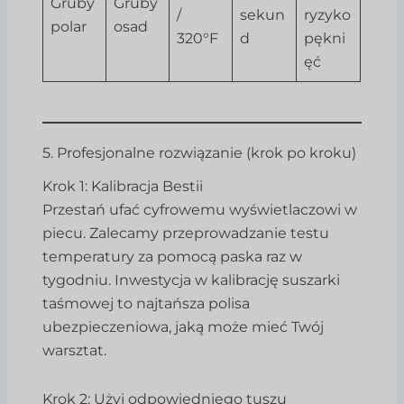
Gruby
Gruby
/
sekun
ryzyko
polar
osad
320°F
d
pękni
ęć
5. Profesjonalne rozwiązanie (krok po kroku)
Krok 1: Kalibracja Bestii
Przestań ufać cyfrowemu wyświetlaczowi w
piecu. Zalecamy przeprowadzanie testu
temperatury za pomocą paska raz w
tygodniu. Inwestycja w kalibrację suszarki
taśmowej to najtańsza polisa
ubezpieczeniowa, jaką może mieć Twój
warsztat.
Krok 2: Użyj odpowiedniego tuszu