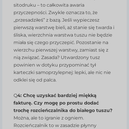
sitodruku – to całkowita awaria
przyczepności. Zwykle oznacza to, że
„przesadziłeś” z bazą. Jeśli wypieczesz
pierwszą warstwę bieli, aż stanie się twarda i
śliska, wierzchnia warstwa tuszu nie będzie
miała się czego przyczepić. Pozostanie na
wierzchu pierwszej warstwy, zamiast się z
nią związać. Zasada? Utwardzony tusz
powinien w dotyku przypominać tył
karteczki samoprzylepnej: lepki, ale nic nie
odklei się od palca.
Q
4: Chcę uzyskać bardziej miękką
fakturę. Czy mogę po prostu dodać
trochę rozcieńczalnika do białego tuszu?
Można, ale to igranie z ogniem.
Rozcieńczalnik to w zasadzie płynny