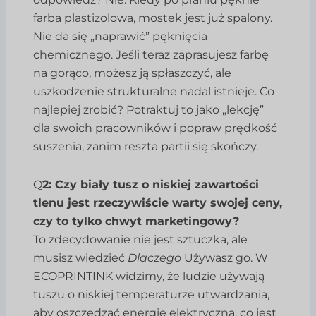
farba plastizolowa, mostek jest już spalony.
Nie da się „naprawić” pęknięcia
chemicznego. Jeśli teraz zaprasujesz farbę
na gorąco, możesz ją spłaszczyć, ale
uszkodzenie strukturalne nadal istnieje. Co
najlepiej zrobić? Potraktuj to jako „lekcję”
dla swoich pracowników i popraw prędkość
suszenia, zanim reszta partii się skończy.
Q
2: Czy biały tusz o niskiej zawartości
tlenu jest rzeczywiście warty swojej ceny,
czy to tylko chwyt marketingowy?
To zdecydowanie nie jest sztuczka, ale
musisz wiedzieć
Dlaczego
Używasz go. W
ECOPRINTINK widzimy, że ludzie używają
tuszu o niskiej temperaturze utwardzania,
aby oszczędzać energię elektryczną, co jest