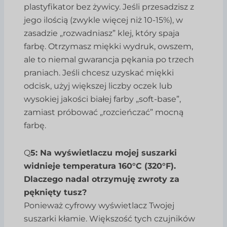
plastyfikator bez żywicy. Jeśli przesadzisz z
jego ilością (zwykle więcej niż 10-15%), w
zasadzie „rozwadniasz” klej, który spaja
farbę. Otrzymasz miękki wydruk, owszem,
ale to niemal gwarancja pękania po trzech
praniach. Jeśli chcesz uzyskać miękki
odcisk, użyj większej liczby oczek lub
wysokiej jakości białej farby „soft-base”,
zamiast próbować „rozcieńczać” mocną
farbę.
Q
5: Na wyświetlaczu mojej suszarki
widnieje temperatura 160°C (320°F).
Dlaczego nadal otrzymuję zwroty za
pęknięty tusz?
Ponieważ cyfrowy wyświetlacz Twojej
suszarki kłamie. Większość tych czujników