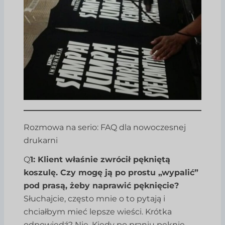
Rozmowa na serio: FAQ dla nowoczesnej
drukarni
Q
1: Klient właśnie zwrócił pękniętą
koszulę. Czy mogę ją po prostu „wypalić”
pod prasą, żeby naprawić pęknięcie?
Słuchajcie, często mnie o to pytają i
chciałbym mieć lepsze wieści. Krótka
odpowiedź? Nie. Kiedy po praniu pęknie