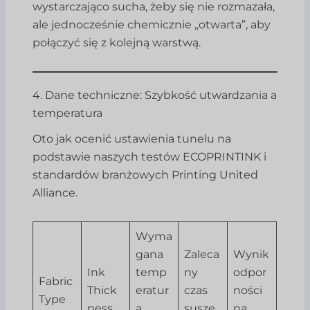
wystarczająco sucha, żeby się nie rozmazała,
ale jednocześnie chemicznie „otwarta”, aby
połączyć się z kolejną warstwą.
4. Dane techniczne: Szybkość utwardzania a
temperatura
Oto jak ocenić ustawienia tunelu na
podstawie naszych testów ECOPRINTINK i
standardów branżowych Printing United
Alliance.
Wyma
gana
Zaleca
Wynik
Ink
temp
ny
odpor
Fabric
Thick
eratur
czas
ności
Type
ness
a
susze
na