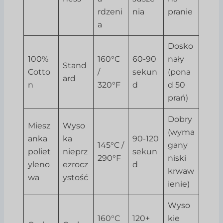
rdzeni
nia
pranie
a
Dosko
100%
160°C
60-90
nały
Stand
Cotto
/
sekun
(pona
ard
n
320°F
d
d 50
prań)
Dobry
Miesz
Wyso
(wyma
anka
ka
90-120
145°C /
gany
poliet
nieprz
sekun
290°F
niski
yleno
ezrocz
d
krwaw
wa
ystość
ienie)
Wyso
160°C
120+
kie