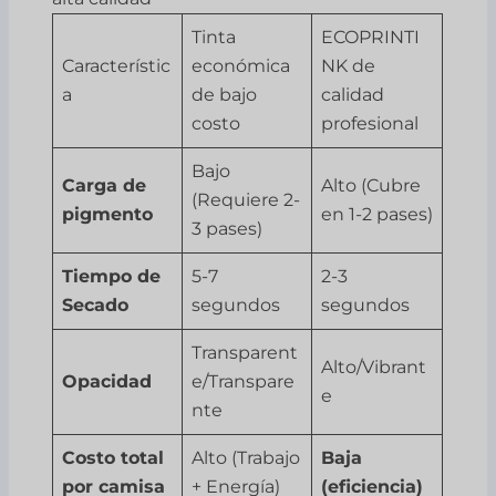
Tinta
ECOPRINTI
Característic
económica
NK de
a
de bajo
calidad
costo
profesional
Bajo
Carga de
Alto (Cubre
(Requiere 2-
pigmento
en 1-2 pases)
3 pases)
Tiempo de
5-7
2-3
Secado
segundos
segundos
Transparent
Alto/Vibrant
Opacidad
e/Transpare
e
nte
Costo total
Alto (Trabajo
Baja
por camisa
+ Energía)
(eficiencia)