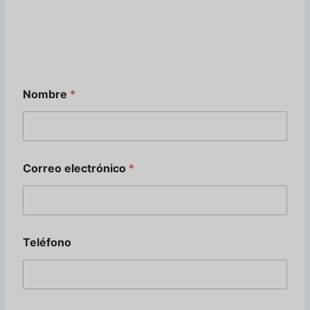
Nombre
*
Correo electrónico
*
N
Teléfono
o
m
b
r
e