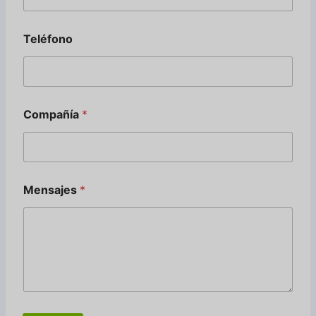
r
r
e
Teléfono
o
d
e
Compañía
*
Mensajes
*