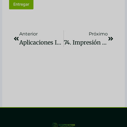
Entregar
Previo
Próxim
Anterior
Próximo
Aplicaciones Innovadoras Del Plastisol Reductor En La Industria Del Plástico: Revolucionando La Fabricación En 2024
74. Impresión Con Tinta Plastisol